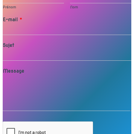
T
I
Prénom
Nom
O
N
E-mail
*
Sujet
Message