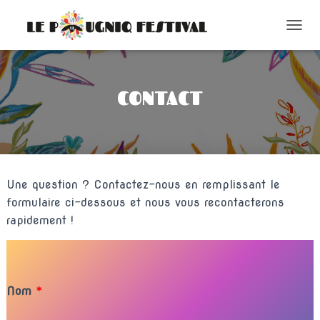
O
U
V
R
I
CONTACT
R
/
F
E
R
M
Une question ? Contactez-nous en remplissant le
E
R
formulaire ci-dessous et nous vous recontacterons
L
rapidement !
A
N
A
V
I
Nom
*
G
A