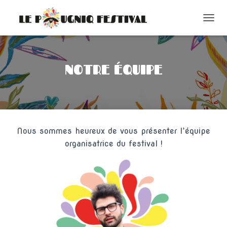
O
U
V
R
I
NOTRE ÉQUIPE
R
/
F
E
R
M
Nous sommes heureux de vous présenter l’équipe
E
R
organisatrice du festival !
L
A
N
A
V
I
G
A