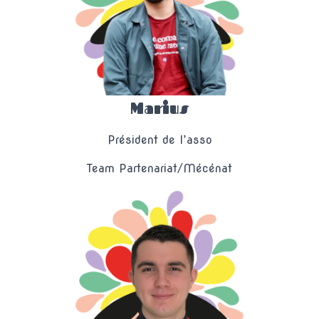
T
I
O
N
Marius
Président de l’asso
Team Partenariat/Mécénat