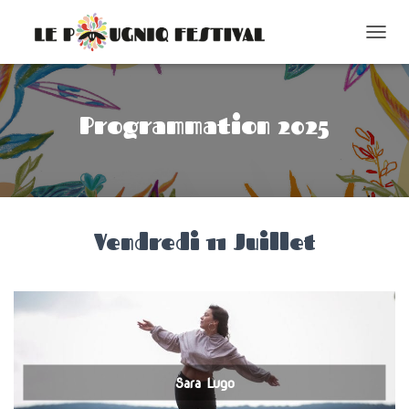
O
U
V
R
I
Programmation 2025
R
/
F
E
R
M
Vendredi 11 Juillet
E
R
L
A
N
A
V
I
G
Sara Lugo
A