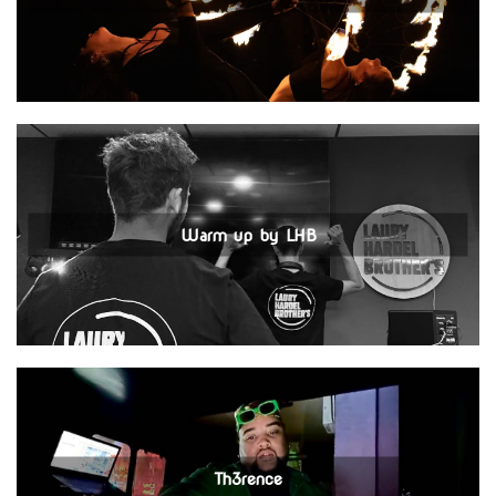
Warm up by LHB
Th3rence