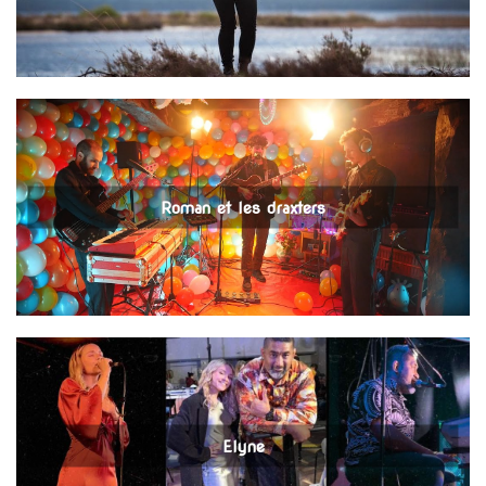
T
I
O
N
Roman et les draxters
Elyne