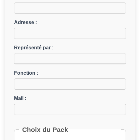
A
V
I
Adresse :
G
A
T
Représenté par :
I
O
N
Fonction :
Mail :
Choix du Pack