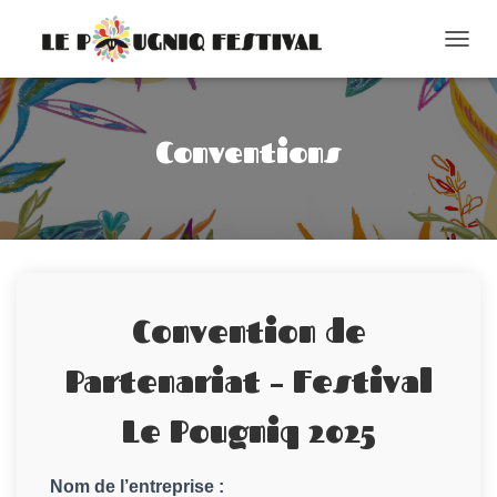
O
U
V
R
Conventions
I
R
/
F
E
R
Convention de
M
E
Partenariat – Festival
R
L
Le Pougniq 2025
A
N
Nom de l’entreprise :